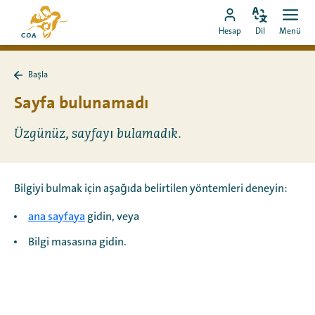
Doğrudan
MyCOA
içeriğe
Dili
Aç
MyCOA
ana
Hesap
Dil
Menü
değiştir
men
git
hesabına
sayfasına
git
Başla
Başla
sayfasına
Sayfa bulunamadı
geri
dön
Üzgünüz, sayfayı bulamadık.
Bilgiyi bulmak için aşağıda belirtilen yöntemleri deneyin:
ana sayfaya
gidin, veya
Bilgi masasına gidin.