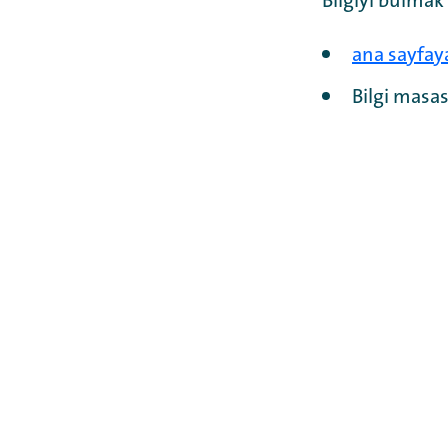
Bilgiyi bulmak
ana sayfay
Bilgi masas