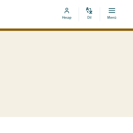
Dili
Aç
MyCOA
Hesap
Dil
Menü
değiştir
menü
hesabına
git