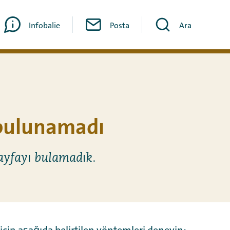
Infobalie
Posta
Ara
bulunamadı
ayfayı bulamadık.