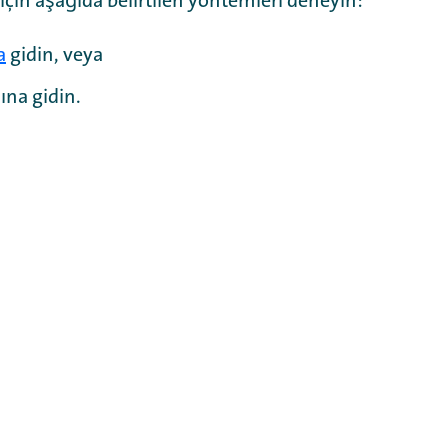
 için aşağıda belirtilen yöntemleri deneyin:
a
gidin, veya
ına gidin.