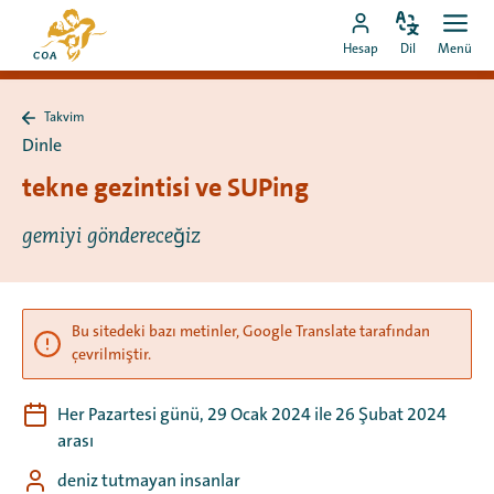
Doğrudan
MyCOA
içeriğe
Dili
Aç
MyCOA
ana
Hesap
Dil
Menü
değiştir
men
git
hesabına
sayfasına
git
Takvim
Takvim
Dinle
sayfasına
geri
tekne gezintisi ve SUPing
dön
gemiyi göndereceğiz
Bu sitedeki bazı metinler, Google Translate tarafından
çevrilmiştir.
Her Pazartesi günü, 29 Ocak 2024 ile 26 Şubat 2024
arası
deniz tutmayan insanlar