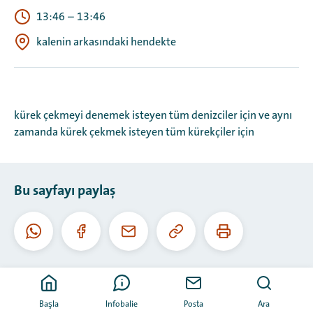
13:46
–
13:46
kalenin arkasındaki hendekte
kürek çekmeyi denemek isteyen tüm denizciler için ve aynı
zamanda kürek çekmek isteyen tüm kürekçiler için
Bu sayfayı paylaş
Bu
Bu
Whatsapp
Facebook
E-
URL'yi
sayfayı
posta
kopyala
yazdır
Başla
Infobalie
Posta
Ara