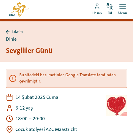
Doğrudan
MyCOA
içeriğe
Dili
Aç
MyCOA
ana
Hesap
Dil
Menü
değiştir
men
git
hesabına
sayfasına
git
Takvim
Takvim
Dinle
sayfasına
geri
Sevgililer Günü
dön
Bu sitedeki bazı metinler, Google Translate tarafından
çevrilmiştir.
14 Şubat 2025 Cuma
6-12 yaş
18:00
–
20:00
Çocuk atölyesi AZC Maastricht