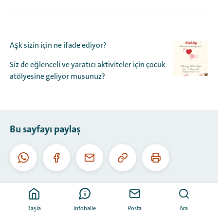
Aşk sizin için ne ifade ediyor?
Siz de eğlenceli ve yaratıcı aktiviteler için çocuk
atölyesine geliyor musunuz?
Bu sayfayı paylaş
Bu
Bu
Whatsapp
Facebook
E-
URL'yi
sayfayı
posta
kopyala
yazdır
Başla
Infobalie
Posta
Ara