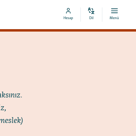
Dili
Aç
MyCOA
Hesap
Dil
Menü
değiştir
menü
hesabına
git
aksınız.
z,
 meslek)