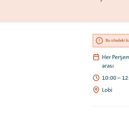
Bu sitedeki b
Her Perşem
arası
10:00
–
12
Lobi