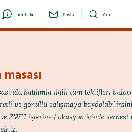
Infobalie
Posta
Ara
m masası
sında katılımla ilgili tüm teklifleri bulac
retli ve gönüllü çalışmaya kaydolabilirsini
e ve ZWH işlerine (lokasyon içinde serbest
siniz.