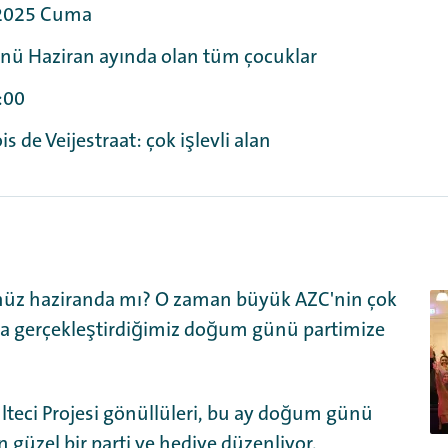
 2025 Cuma
ü Haziran ayında olan tüm çocuklar
:00
s de Veijestraat: çok işlevli alan
z haziranda mı? O zaman büyük AZC'nin çok
da gerçekleştirdiğimiz doğum günü partimize
teci Projesi gönüllüleri, bu ay doğum günü
n güzel bir parti ve hediye düzenliyor.