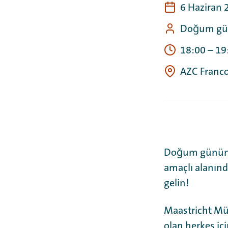
6 Haziran
Doğum gün
18:00
–
19
AZC Francoi
Doğum gününü
amaçlı alanın
gelin!
Maastricht Mül
olan herkes içi