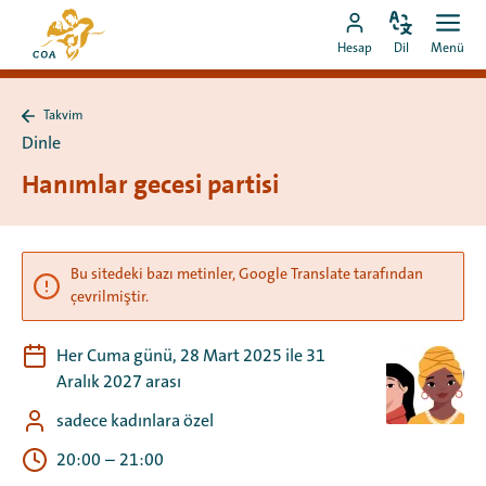
Doğrudan
MyCOA
içeriğe
Dili
Aç
MyCOA
ana
Hesap
Dil
Menü
değiştir
men
git
hesabına
sayfasına
git
Takvim
Takvim
Dinle
sayfasına
geri
Hanımlar gecesi partisi
dön
Bu sitedeki bazı metinler, Google Translate tarafından
çevrilmiştir.
Her Cuma günü, 28 Mart 2025 ile 31
Aralık 2027 arası
sadece kadınlara özel
20:00
–
21:00