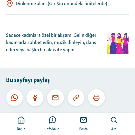
Dinlenme alanı (Girişin önündeki ünitelerde)
Sadece kadınlara özel bir akşam. Gelin diğer
kadınlarla sohbet edin, müzik dinleyin, dans
edin veya başka bir aktivite yapın.
Bu sayfayı paylaş
Bu
Bu
Whatsapp
Facebook
E-
URL'yi
sayfayı
posta
kopyala
yazdır
Başla
Infobalie
Posta
Ara