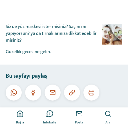
Siz de yüz maskesi ister misiniz? Saçını mı
yapıyorsun? ya da tırnaklarınıza dikkat edebilir
misiniz?
Güzellik gecesine gelin.
Bu sayfayı paylaş
Bu
Bu
Whatsapp
Facebook
E-
URL'yi
sayfayı
posta
kopyala
yazdır
Başla
Infobalie
Posta
Ara