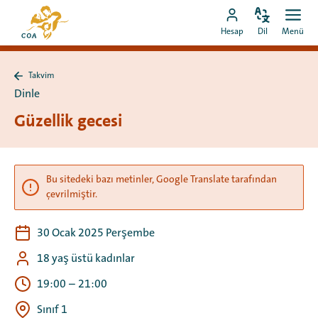
Doğrudan
MyCOA
içeriğe
Dili
Aç
MyCOA
ana
Hesap
Dil
Menü
değiştir
men
git
hesabına
sayfasına
git
Takvim
Takvim
Dinle
sayfasına
geri
Güzellik gecesi
dön
Bu sitedeki bazı metinler, Google Translate tarafından
çevrilmiştir.
30 Ocak 2025 Perşembe
18 yaş üstü kadınlar
19:00
–
21:00
Sınıf 1