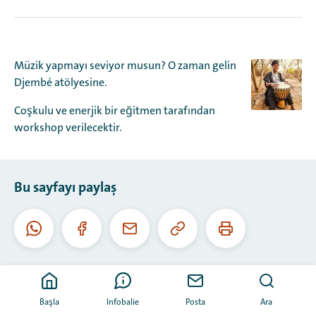
Müzik yapmayı seviyor musun? O zaman gelin
Djembé atölyesine.
Coşkulu ve enerjik bir eğitmen tarafından
workshop verilecektir.
Bu sayfayı paylaş
Bu
Bu
Whatsapp
Facebook
E-
URL'yi
sayfayı
posta
kopyala
yazdır
Başla
Infobalie
Posta
Ara