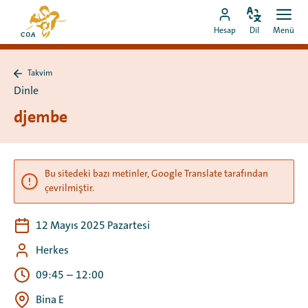
Doğrudan
MyCOA
içeriğe
Dili
Aç
MyCOA
ana
Hesap
Dil
Menü
değiştir
men
git
hesabına
sayfasına
git
Takvim
Takvim
Dinle
sayfasına
geri
djembe
dön
Bu sitedeki bazı metinler, Google Translate tarafından
çevrilmiştir.
12 Mayıs 2025 Pazartesi
Herkes
09:45
–
12:00
Bina E