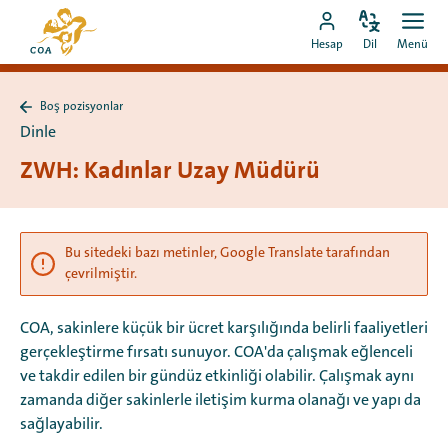
Doğrudan
MyCOA
içeriğe
Dili
Aç
MyCOA
ana
Hesap
Dil
Menü
değiştir
men
git
hesabına
sayfasına
git
Boş pozisyonlar
Boş
Dinle
pozisyonlar
sayfasına
ZWH: Kadınlar Uzay Müdürü
geri
dön
Bu sitedeki bazı metinler, Google Translate tarafından
çevrilmiştir.
COA, sakinlere küçük bir ücret karşılığında belirli faaliyetleri
gerçekleştirme fırsatı sunuyor. COA'da çalışmak eğlenceli
ve takdir edilen bir gündüz etkinliği olabilir. Çalışmak aynı
zamanda diğer sakinlerle iletişim kurma olanağı ve yapı da
sağlayabilir.