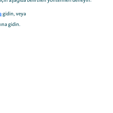
 için aşağıda belirtilen yöntemleri deneyin:
a
gidin, veya
ına gidin.