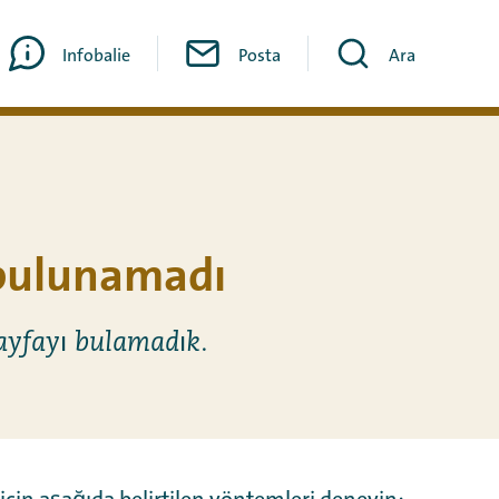
Infobalie
Posta
Ara
bulunamadı
ayfayı bulamadık.