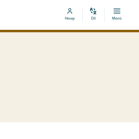
Dili
Aç
MyCOA
Hesap
Dil
Menü
değiştir
menü
hesabına
git