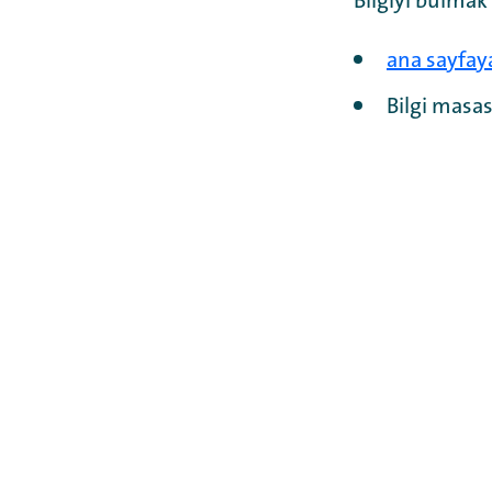
Bilgiyi bulmak
ana sayfay
Bilgi masas