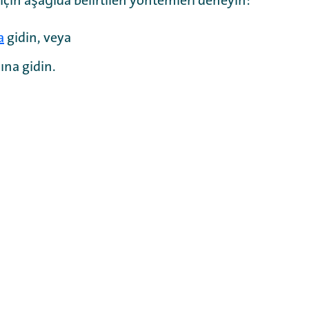
 için aşağıda belirtilen yöntemleri deneyin:
a
gidin, veya
ına gidin.