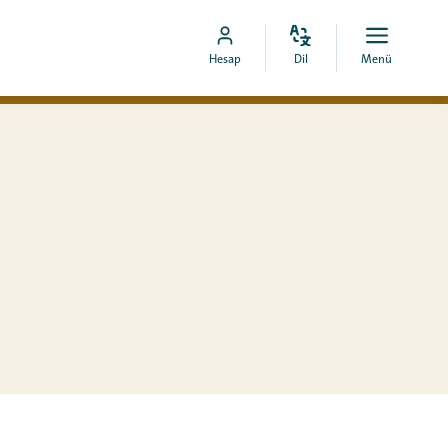
Dili
Aç
MyCOA
Hesap
Dil
Menü
değiştir
menü
hesabına
git