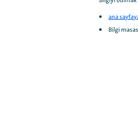
Bilgiyi bulmak
ana sayfay
Bilgi masas