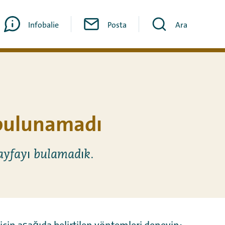
Infobalie
Posta
Ara
bulunamadı
ayfayı bulamadık.