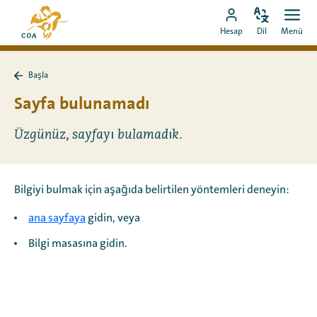
Doğrudan
MyCOA
içeriğe
Dili
Aç
MyCOA
ana
Hesap
Dil
Menü
değiştir
men
git
hesabına
sayfasına
git
Başla
Başla
sayfasına
Sayfa bulunamadı
geri
dön
Üzgünüz, sayfayı bulamadık.
Bilgiyi bulmak için aşağıda belirtilen yöntemleri deneyin:
ana sayfaya
gidin, veya
Bilgi masasına gidin.