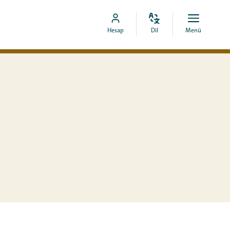
Dili
Aç
MyCOA
Hesap
Dil
Menü
değiştir
menü
hesabına
git