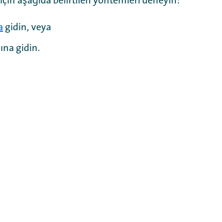
 için aşağıda belirtilen yöntemleri deneyin:
a
gidin, veya
ına gidin.