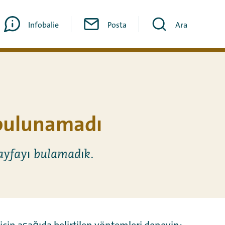
Infobalie
Posta
Ara
bulunamadı
ayfayı bulamadık.