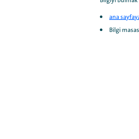
Bilgiyi bulmak
ana sayfay
Bilgi masas