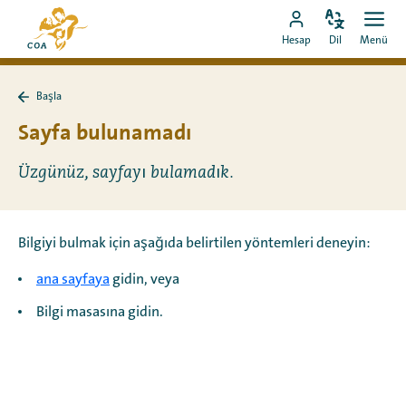
Doğrudan
MyCOA
içeriğe
Dili
Aç
MyCOA
ana
Hesap
Dil
Menü
değiştir
men
git
hesabına
sayfasına
git
Başla
Başla
sayfasına
Sayfa bulunamadı
geri
dön
Üzgünüz, sayfayı bulamadık.
Bilgiyi bulmak için aşağıda belirtilen yöntemleri deneyin:
ana sayfaya
gidin, veya
Bilgi masasına gidin.