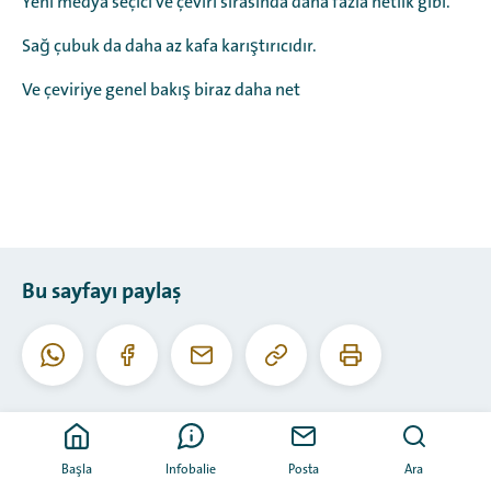
Yeni medya seçici ve çeviri sırasında daha fazla netlik gibi.
Sağ çubuk da daha az kafa karıştırıcıdır.
Ve çeviriye genel bakış biraz daha net
Bu sayfayı paylaş
Bu
Bu
Whatsapp
Facebook
E-
URL'yi
sayfayı
posta
kopyala
yazdır
Başla
Infobalie
Posta
Ara