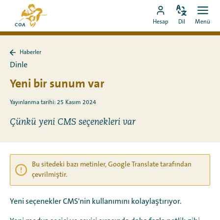
Doğrudan
MyCOA
içeriğe
Dili
Aç
MyCOA
ana
Hesap
Dil
Menü
değiştir
men
git
hesabına
sayfasına
git
Haberler
Haberler
Dinle
sayfasına
geri
Yeni bir sunum var
dön
Yayınlanma tarihi: 25 Kasım 2024
Çünkü yeni CMS seçenekleri var
Bu sitedeki bazı metinler, Google Translate tarafından
çevrilmiştir.
Yeni seçenekler CMS'nin kullanımını kolaylaştırıyor.