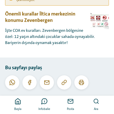
çevrilmiştir.
Önemli kurallar İltica merkezinin
konumu Zevenbergen
İşte COA ev kuralları. Zevenbergen bölgesine
özel: 12 yaşın altındaki çocuklar sahada oynayabilir.
Bariyerin dışında oynamak yasaktır!
Bu sayfayı paylaş
Bu
Bu
Whatsapp
Facebook
E-
URL'yi
sayfayı
posta
kopyala
yazdır
Başla
Infobalie
Posta
Ara