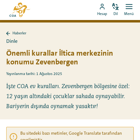
Doğrudan
MyCOA
içeriğe
Dili
Aç
MyCOA
ana
Hesap
Dil
Menü
değiştir
men
git
hesabına
sayfasına
git
Haberler
Haberler
Dinle
sayfasına
geri
Önemli kurallar İltica merkezinin
dön
konumu Zevenbergen
Yayınlanma tarihi: 1 Ağustos 2025
İşte COA ev kuralları. Zevenbergen bölgesine özel:
12 yaşın altındaki çocuklar sahada oynayabilir.
Bariyerin dışında oynamak yasaktır!
Bu sitedeki bazı metinler, Google Translate tarafından