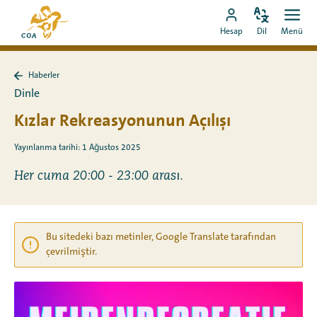
Doğrudan
MyCOA
içeriğe
Dili
Aç
MyCOA
ana
Hesap
Dil
Menü
değiştir
men
git
hesabına
sayfasına
git
Haberler
Haberler
Dinle
sayfasına
geri
Kızlar Rekreasyonunun Açılışı
dön
Yayınlanma tarihi: 1 Ağustos 2025
Her cuma 20:00 - 23:00 arası.
Bu sitedeki bazı metinler, Google Translate tarafından
çevrilmiştir.