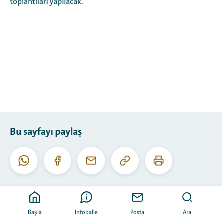
toplantıları yapılacak.
Bu sayfayı paylaş
Bu
Bu
Whatsapp
Facebook
E-
URL'yi
sayfayı
posta
kopyala
yazdır
Başla
Infobalie
Posta
Ara