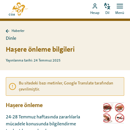
Doğrudan
MyCOA
içeriğe
Dili
Aç
MyCOA
ana
Hesap
Dil
Menü
değiştir
men
git
hesabına
sayfasına
git
Haberler
Haberler
Dinle
sayfasına
geri
Haşere önleme bilgileri
dön
Yayınlanma tarihi: 24 Temmuz 2025
Bu sitedeki bazı metinler, Google Translate tarafından
çevrilmiştir.
Haşere önleme
24-28 Temmuz haftasında zararlılarla
mücadele konusunda bilgilendirme