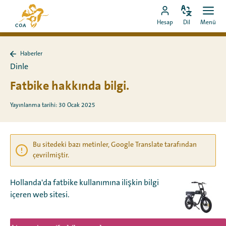
Doğrudan
MyCOA
içeriğe
Dili
Aç
MyCOA
ana
Hesap
Dil
Menü
değiştir
men
git
hesabına
sayfasına
git
Haberler
Haberler
Dinle
sayfasına
geri
Fatbike hakkında bilgi.
dön
Yayınlanma tarihi: 30 Ocak 2025
Bu sitedeki bazı metinler, Google Translate tarafından
çevrilmiştir.
Hollanda'da fatbike kullanımına ilişkin bilgi
içeren web sitesi.