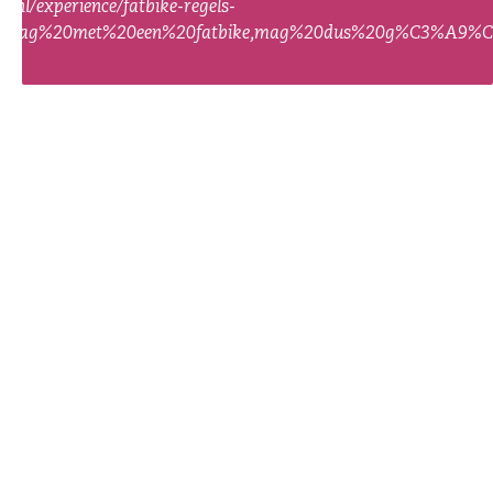
e.nl/experience/fatbike-regels-
%20mag%20met%20een%20fatbike,mag%20dus%20g%C3%A9%