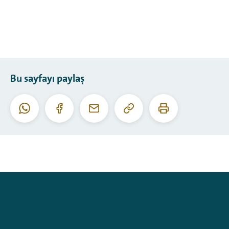
Bu sayfayı paylaş
Bu
Bu
Whatsapp
Facebook
E-
URL'yi
sayfayı
posta
kopyala
yazdır