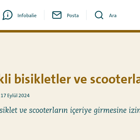
Infobalie
Posta
Ara
kli bisikletler ve scooterl
 17 Eylül 2024
isiklet ve scooterların içeriye girmesine izi