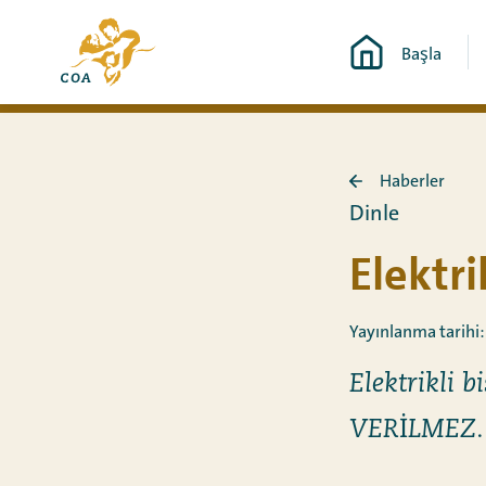
Doğrudan
MyCOA
içeriğe
Başla
ana
git
sayfasına
Haberler
Haberler
Dinle
sayfasına
geri
Elektri
dön
Yayınlanma tarihi:
Elektrikli b
VERİLMEZ.