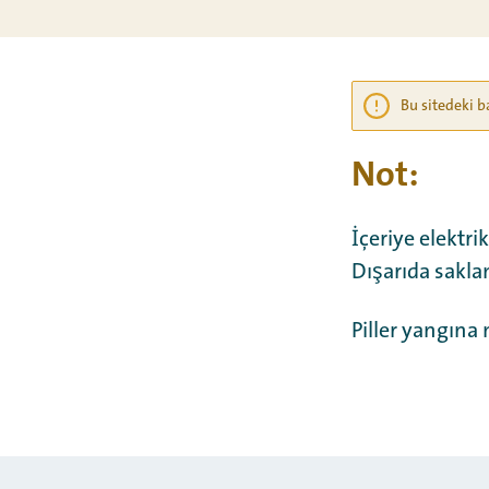
Bu sitedeki b
Not:
İçeriye elektri
Dışarıda sakla
Piller yangına 