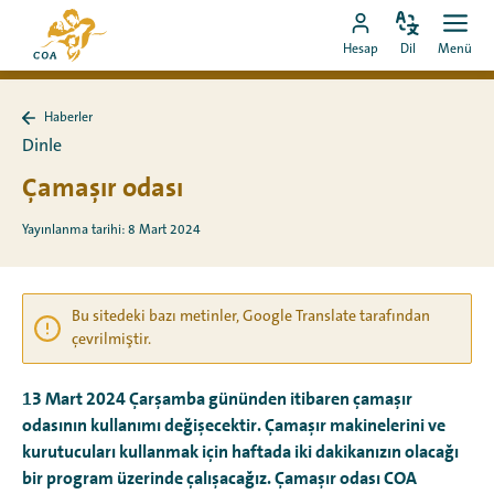
Doğrudan
MyCOA
içeriğe
Dili
Aç
MyCOA
ana
Hesap
Dil
Menü
değiştir
men
git
hesabına
sayfasına
git
Haberler
Haberler
Dinle
sayfasına
geri
Çamaşır odası
dön
Yayınlanma tarihi: 8 Mart 2024
Bu sitedeki bazı metinler, Google Translate tarafından
çevrilmiştir.
13 Mart 2024 Çarşamba gününden itibaren çamaşır
odasının kullanımı değişecektir. Çamaşır makinelerini ve
kurutucuları kullanmak için haftada iki dakikanızın olacağı
bir program üzerinde çalışacağız. Çamaşır odası COA