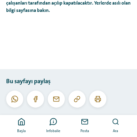
çalışanları tarafından açılıp kapatılacaktır. Yerlerde asılı olan
bilgi sayfasına bakın.
Bu sayfayı paylaş
Bu
Bu
Whatsapp
Facebook
E-
URL'yi
sayfayı
posta
kopyala
yazdır
Başla
Infobalie
Posta
Ara