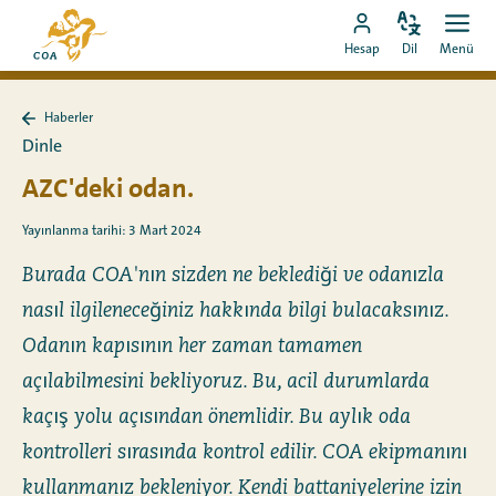
Doğrudan
MyCOA
içeriğe
Dili
Aç
MyCOA
ana
Hesap
Dil
Menü
değiştir
men
git
hesabına
sayfasına
git
Haberler
Haberler
Dinle
sayfasına
geri
AZC'deki odan.
dön
Yayınlanma tarihi: 3 Mart 2024
Burada COA'nın sizden ne beklediği ve odanızla
nasıl ilgileneceğiniz hakkında bilgi bulacaksınız.
Odanın kapısının her zaman tamamen
açılabilmesini bekliyoruz. Bu, acil durumlarda
kaçış yolu açısından önemlidir. Bu aylık oda
kontrolleri sırasında kontrol edilir. COA ekipmanını
kullanmanız bekleniyor. Kendi battaniyelerine izin