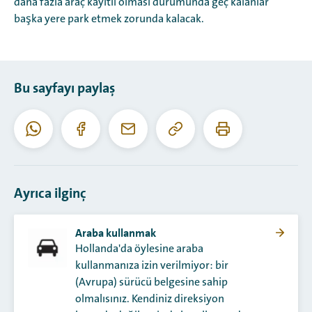
daha fazla araç kayıtlı olması durumunda geç kalanlar
başka yere park etmek zorunda kalacak.
Bu sayfayı paylaş
Bu
Bu
Whatsapp
Facebook
E-
URL'yi
sayfayı
posta
kopyala
yazdır
Ayrıca ilginç
Araba kullanmak
Hollanda'da öylesine araba
kullanmanıza izin verilmiyor: bir
(Avrupa) sürücü belgesine sahip
olmalısınız. Kendiniz direksiyon