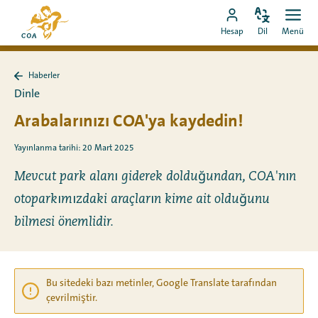
Doğrudan
MyCOA
içeriğe
Dili
Aç
MyCOA
ana
Hesap
Dil
Menü
değiştir
men
git
hesabına
sayfasına
git
Haberler
Haberler
Dinle
sayfasına
geri
Arabalarınızı COA'ya kaydedin!
dön
Yayınlanma tarihi: 20 Mart 2025
Mevcut park alanı giderek dolduğundan, COA'nın
otoparkımızdaki araçların kime ait olduğunu
bilmesi önemlidir.
Bu sitedeki bazı metinler, Google Translate tarafından
çevrilmiştir.