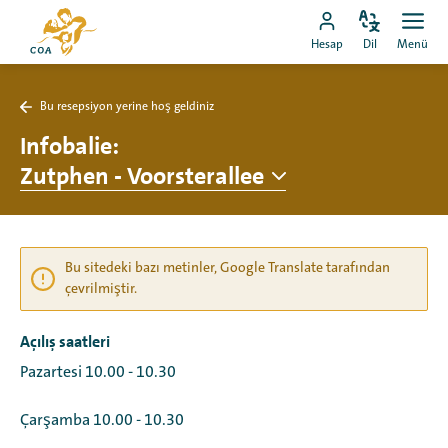
Doğrudan
MyCOA
içeriğe
Dili
Aç
MyCOA
ana
Hesap
Dil
Menü
değiştir
men
git
hesabına
sayfasına
git
Bu resepsiyon yerine hoş geldiniz
Bu
resepsiyon
Infobalie
:
yerine
Zutphen - Voorsterallee
hoş
geldiniz
sayfasına
geri
dön
Bu sitedeki bazı metinler, Google Translate tarafından
çevrilmiştir.
Açılış saatleri
Pazartesi 10.00 - 10.30
Çarşamba 10.00 - 10.30