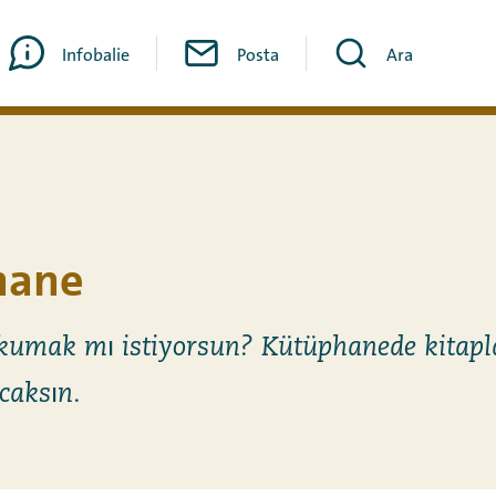
Infobalie
Posta
Ara
hane
okumak mı istiyorsun? Kütüphanede kitapla
caksın.