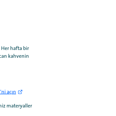
 Her hafta bir
incan kahvenin
ni açın
niz materyaller