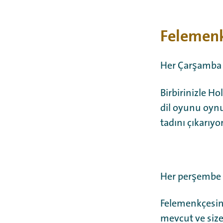
Felemenk
Her Çarşamba s
Birbirinizle H
dil oyunu oynu
tadını çıkarıyo
Her perşembe 
Felemenkçesini
mevcut ve size