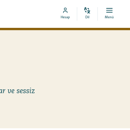
Dili
Aç
MyCOA
Hesap
Dil
Menü
değiştir
menü
hesabına
git
r ve sessiz