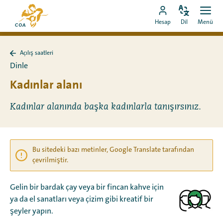
Doğrudan
MyCOA
içeriğe
Dili
Aç
MyCOA
ana
Hesap
Dil
Menü
değiştir
men
git
hesabına
sayfasına
git
Açılış saatleri
Açılış
Dinle
saatleri
sayfasına
Kadınlar alanı
geri
dön
Kadınlar alanında başka kadınlarla tanışırsınız.
Bu sitedeki bazı metinler, Google Translate tarafından
çevrilmiştir.
Gelin bir bardak çay veya bir fincan kahve için
ya da el sanatları veya çizim gibi kreatif bir
şeyler yapın.