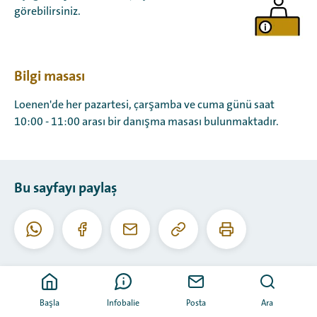
görebilirsiniz.
Bilgi masası
Loenen'de her pazartesi, çarşamba ve cuma günü saat
10:00 - 11:00 arası bir danışma masası bulunmaktadır.
Bu sayfayı paylaş
Bu
Bu
Whatsapp
Facebook
E-
URL'yi
sayfayı
posta
kopyala
yazdır
Başla
Infobalie
Posta
Ara