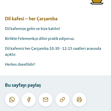
Dil kafesi – her Çarşamba
Dil kafemize gelin ve bize katılın!
Birlikte Felemenkçe dilini pratik ediyoruz.
Dil kafemiz her Çarşamba 10:30 - 12:15 saatleri arasında
açıktır.
Herkes davetlidir!
Bu sayfayı paylaş
Bu
Bu
Whatsapp
Facebook
E-
URL'yi
sayfayı
posta
kopyala
yazdır