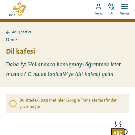
Doğrudan
MyCOA
içeriğe
Dili
Aç
MyCOA
ana
Hesap
Dil
Menü
değiştir
men
git
hesabına
sayfasına
git
Açılış saatleri
Açılış
Dinle
saatleri
sayfasına
Dil kafesi
geri
dön
Daha iyi Hollandaca konuşmayı öğrenmek ister
misiniz? O halde taalcafé'ye (dil kafesi) gelin.
Bu sitedeki bazı metinler, Google Translate tarafından
çevrilmiştir.