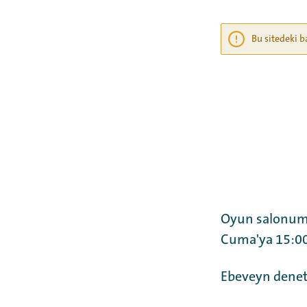
Bu sitedeki b
Oyun salonumuz
Cuma'ya 15:00-
Ebeveyn denet