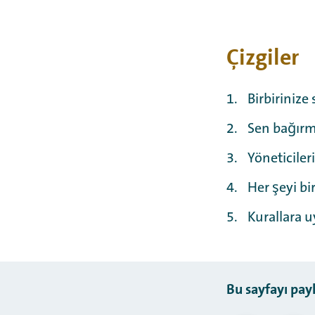
Çizgiler
Birbirinize 
Sen bağırm
Yöneticiler
Her şeyi bir
Kurallara u
Bu sayfayı pay