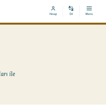
Dili
Aç
MyCOA
Hesap
Dil
Menü
değiştir
menü
hesabına
git
arı ile