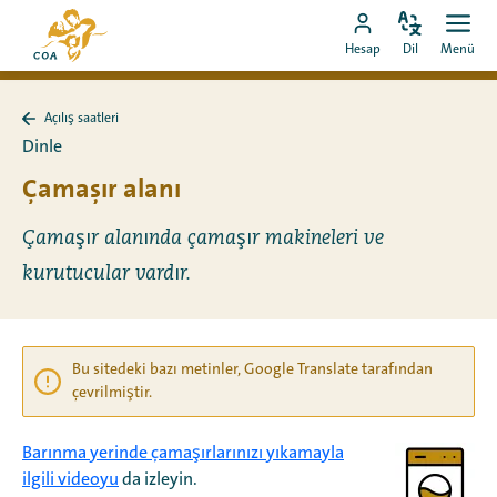
Doğrudan
MyCOA
içeriğe
Dili
Aç
MyCOA
ana
Hesap
Dil
Menü
değiştir
men
git
hesabına
sayfasına
git
Açılış saatleri
Açılış
Dinle
saatleri
sayfasına
Çamaşır alanı
geri
dön
Çamaşır alanında çamaşır makineleri ve
kurutucular vardır.
Bu sitedeki bazı metinler, Google Translate tarafından
çevrilmiştir.
Barınma yerinde çamaşırlarınızı yıkamayla
ilgili videoyu
da izleyin.