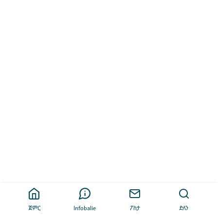
ጀምር
Infobalie
ፖስታ
ድለን