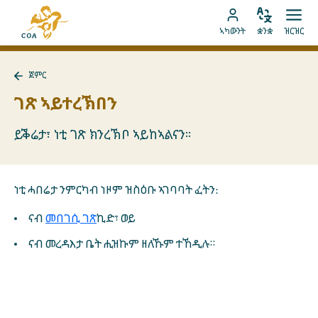
ብቐጥታ
ናብ
ናብ
ቋንቋ
ክፈት
ናብ
መበገሲ
ኣካውንት
ቋንቋ
ዝርዝር
ኣስተኻኽል
ዝርዝ
ትሕዝቶ
MyCOA
ገጽ
ኪድ
ኣካውንት
ናይ
ጀምር
ኪድ
MyCOA
ናብ
ጀምር
ገጽ ኣይተረኽበን
ተመለስ
ይቕሬታ፣ ነቲ ገጽ ክንረኽቦ ኣይከኣልናን።
ነቲ ሓበሬታ ንምርካብ ነዞም ዝስዕቡ ኣገባባት ፈትን:
ናብ
መበገሲ ገጽ
ኪድ፣ ወይ
ናብ መረዳእታ ቤት ሒዝኩም ዘለኹም ተኸዲሉ።