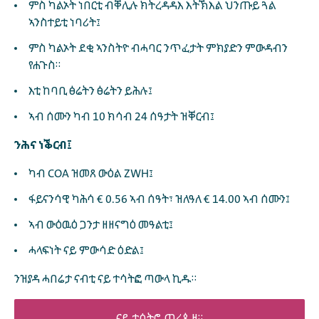
ምስ ካልኦት ነበርቲ ብቐሊሉ ክትረዳዳእ እትኽእል ህንጡይ ጓል
ኣንስተይቲ ነባሪት፤
ምስ ካልኦት ደቂ ኣንስትዮ ብሓባር ንጥፈታት ምክያድን ምውዳብን
የሐጉስ።
እቲ ከባቢ ፅሬትን ፅሬትን ይሕሉ፤
ኣብ ሰሙን ካብ 10 ክሳብ 24 ሰዓታት ዝቐርብ፤
ንሕና ነቕርብ፤
ካብ COA ዝመጸ ውዕል ZWH፤
ፋይናንሳዊ ካሕሳ € 0.56 ኣብ ሰዓት፣ ዝለዓለ € 14.00 ኣብ ሰሙን፤
ኣብ ውዕዉዕ ጋንታ ዘዘናግዕ መዓልቲ፤
ሓላፍነት ናይ ምውሳድ ዕድል፤
ንዝያዳ ሓበሬታ ናብቲ ናይ ተሳትፎ ጣውላ ኪዱ።