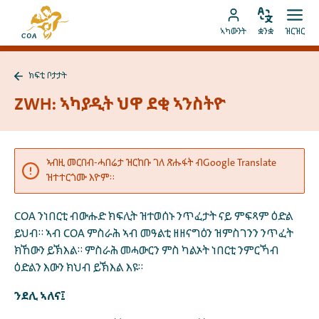
ብቐጥታ
ናብ
ናብ
ቋንቋ
ክፈት
ናብ
መበገሲ
ኣካውንት
ቋንቋ
ዝርዝር
ኣስተኻኽል
ዝርዝ
ትሕዝቶ
MyCOA
ገጽ
ኪድ
ኣካውንት
ናይ
ክፍቲ ቦታታት
ኪድ
MyCOA
ናብ
ክፍቲ
ZWH: ኣካያዲት ህዋ ደቂ ኣንስትዮ
ቦታታት
ተመለስ
ኣብዚ መርበብ-ሓበሬታ ዝርከቡ ገለ ጽሑፋት ብGoogle Translate
ዝተተርጎሙ እዮም።
COA ንነበርቲ ብውሑድ ክፍሊት ዝተወሰኑ ንጥፈታት ናይ ምፍጻም ዕድል
ይህብ። ኣብ COA ምስራሕ ኣብ መዓልቲ ዘዘናግዕን ዝምስገንን ንጥፈት
ክኸውን ይኽእል። ምስራሕ መሓውርን ምስ ካልኦት ነበርቲ ንምርኻብ
ዕድልን እውን ክህብ ይኽእል እዩ።
ንደሊ ኣለና፤