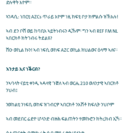
ድሉዋት እዮም።
ኣገዳሲ: ነበርቲ AZCs ጥራይ እዮም ነዚ ክፍቲ ቦታ ክምልሱ ዝኽእሉ!
ኣብ ደን ቦሽ ወይ ከባቢኣ ኣይትነብሩን ዲኹም፡ ግን ኣብ REF FM NL
ኣበርክቶ ክትገብሩ ትደልዩ?
ሽዑ ወኪል ኩን! ኣብ ነፍሲ ወከፍ AZC ወኪል ክህልወና ዕላማ ኣለና።
እንታይ ኢና ነቕርብ?
ንኣባላት ናይቲ ቀንዲ ኣዳላዊ ጉጅለ ኣብ ወርሒ 210 ወለንታዊ ኣበርክቶ
ንህብ፤
ንወከልቲ ንነፍሲ ወከፍ ዝገብርዎ ኣበርክቶ ንእሽቶ ክፍሊት ንህቦም
ኣብ መደበር ሬድዮ ሆላንድ ብዙሕ ፍልጠትን ተመኩሮን ክትረክብ ኢኻ።