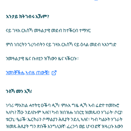
እንታይ ክትገብሩ ኢኹም?
ናይ ገዛእ ርእስኻ መዓልታዊ መደብ ከተቕርብ ተማሃር
ምስ ነበርትን ጎረባብትን ናይ ገዛእ ርእስኻ ናይ ዕላል መደብ ኣአንግድ
ንመዓልታዊ ዜና ቡለቲን ዝኸውን ዜና ኣቕርቡ።
ንመነቓቕሒ ኣብዚ ጠውቑ!
ንስኻ መን ኢኻ፧
ነባሪ ማእከል ሓተትቲ ዑቕባ ዲኻ፡ ምሉእ ግዜ ዲኻ ኣብ ሬድዮ ተመኩሮ
ኣለካ? ሽዑ ንደለኩም ኣለና! ካብ ዝበዝሑ ነበርቲ ዝመጹለን ሃገራት፡ ሶርያ፡
ቱርኪ፡ ዒራቕ፡ ኤርትራን ሶማልያን ሕጹያት ንደሊ ኣለና። ካብ ካልኦት ሃገራት
ዝመጹ ሕጹያት ግን ጽቡቕ እንግሊዝኛ፡ ፈረንሳ ወይ ሆላንድኛ ዝዛረቡ እውን