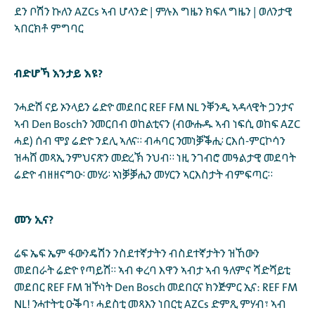
ደን ቦሽን ኩለን AZCs ኣብ ሆላንድ | ምሉእ ግዜን ክፍለ ግዜን | ወለንታዊ
ኣበርክቶ ምግባር
ብድሆኻ እንታይ እዩ?
ንሓድሽ ናይ ኦንላይን ሬድዮ መደበር REF FM NL ንቐንዲ ኣዳላዊት ጋንታና
ኣብ Den Boschን ንመርበብ ወከልቲናን (ብውሑዱ ኣብ ነፍሲ ወከፍ AZC
ሓደ) ሰብ ሞያ ሬድዮ ንደሊ ኣለና። ብሓባር ንመነቓቕሒ፡ ርእሰ-ምርኮሳን
ዝሓሸ መጻኢ ንምህናጽን መድረኽ ንህብ። ነዚ ንገብሮ መዓልታዊ መደባት
ሬድዮ ብዘዘናግዑ፡ መሃሪ፡ ኣነቓቓሒን መሃርን ኣርእስታት ብምፍጣር።
መን ኢና?
ሬፍ ኤፍ ኤም ፋውንዴሽን ንስደተኛታትን ብስደተኛታትን ዝኸውን
መደበራት ሬድዮ የጣይሽ። ኣብ ቀረባ እዋን ኣብታ ኣብ ዓለምና ሻድሻይቲ
መደበር REF FM ዝኾነት Den Bosch መደበርና ክንጅምር ኢና: REF FM
NL! ንሓተትቲ ዑቕባ፣ ሓደስቲ መጻእን ነበርቲ AZCs ድምጺ ምሃብ፣ ኣብ