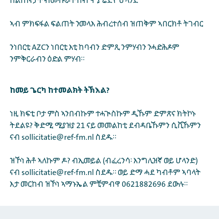
ስልጠናታት ብሙኩራት ሰብ ሞያ ሬድዮ ሆላንድ
ኣብ ምክፍፋል ፍልጠት ንመላእ ሕብረተሰብ ዝጠቅም ኣበርክቶ ትገብር
ንነበርቲ AZCን ነበርቲ እቲ ከባብን ድምጺ ንምሃብን ንሓድሕዶም
ንምቅርራብን ዕድል ምሃብ።
ከመይ ጌርካ ከተመልክት ትኽእል?
ነዚ ክፍቲ ቦታ ምስ ኣንበብኩም ተሓጒስኩም ዲኹም ድምጽና ክትኮኑ
ትደልዩ? ቅድሚ ሚያዝያ 21 ናይ መመልከቲ ደብዳቤኹምን ሲቪኹምን
ናብ sollicitatie@ref-fm.nl ስደዱ።
ዝኾነ ሕቶ ኣለኩም ዶ? ብኢመይል (ብፈረንሳ፡ እንግሊዝኛ ወይ ሆላንድ)
ናብ sollicitatie@ref-fm.nl ስደዱ። ወይ ድማ ሓደ ካብቶም ኣባላት
እታ መርከብ ዝኾነ ኣማኑኤል ምቺምብዋ 0621882696 ደውሉ።