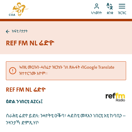
ብቐጥታ
ናብ
ናብ
ቋንቋ
ክፈት
ናብ
መበገሲ
ኣካውንት
ቋንቋ
ዝርዝር
ኣስተኻኽል
ዝርዝ
ትሕዝቶ
MyCOA
ገጽ
ኪድ
ኣካውንት
ናይ
ክፍቲ ቦታታት
ኪድ
MyCOA
ናብ
ክፍቲ
REF FM NL ሬድዮ
ቦታታት
ተመለስ
ኣብዚ መርበብ-ሓበሬታ ዝርከቡ ገለ ጽሑፋት ብGoogle Translate
ዝተተርጎሙ እዮም።
REF FM NL ሬድዮ
ዕድል ንነበርቲ AZCs፤
ሰራሕቲ ሬድዮ ይድለ: ንሓተትቲ ዑቕባ፣ ሓደስቲ መጻእን ነበርቲ እቲ ከባቢን –
ንዛንታኻ ድምጺ ሃቦ