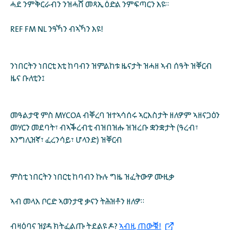
ሓደ ንምቅርራብን ንዝሓሸ መጻኢ ዕድል ንምፍጣርን እዩ።
REF FM NL ንዓኻን ብኣኻን እዩ!
ንነበርትን ነበርቲ እቲ ከባብን ዝምልከቱ ዜናታት ዝሓዘ ኣብ ሰዓት ዝቐርብ
ዜና ቡለቲን፤
መዓልታዊ ምስ MYCOA ብቐረባ ዝተኣሳሰሩ ኣርእስታት ዘለዎም ኣዘናጋዕን
መሃርን መደባት፣ ብኣቕረብቲ ብዝበዝሑ ዝዝረቡ ቋንቋታት (ዓረብ፣
እንግሊዝኛ፣ ፈረንሳይ፣ ሆላንድ) ዝቐርብ
ምስቲ ነበርትን ነበርቲ ከባብን ኩሉ ግዜ ዝፈትውዎ ሙዚቃ
ኣብ መላእ ቦርድ ኣወንታዊ ቃናን ትሕዝቶን ዘለዎ።
ብዛዕባና ዝያዳ ክትፈልጡ ትደልዩ ዶ?
ኣብዚ ጠውቑ!