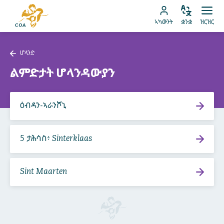
ብቐጥታ
ናብ
ናብ
ቋንቋ
ክፈት
ናብ
መበገሲ
ኣካውንት
ቋንቋ
ዝርዝር
ኣስተኻኽል
ዝርዝ
ትሕዝቶ
MyCOA
ገጽ
ኪድ
ኣካውንት
ናይ
ሆላንድ
ኪድ
MyCOA
ናብ
ሆላንድ
ልምድታት ሆላንዳውያን
ተመለስ
ዕብዳን-ኣራንሾኒ
5 ታሕሳስ፥ Sinterklaas
Sint Maarten