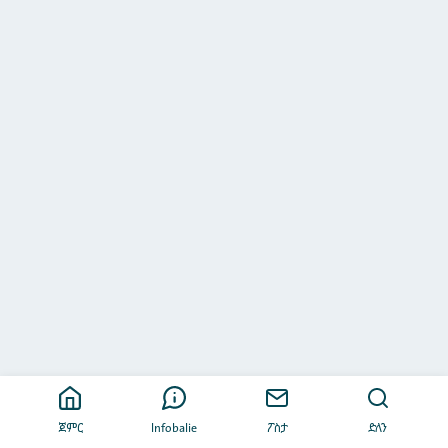
ጀምር
Infobalie
ፖስታ
ድለን