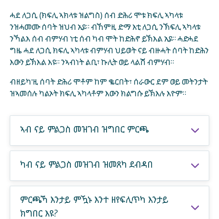
ሓደ ለጋሲ (ክፍሊ ኣክላቱ ዝልግስ) ሰብ ድሕሪ ሞቱ ክፍሊ ኣካላቱ
ንዝሓመሙ ሰባት ዝህብ ኢዩ። ብኸምዚ ድማ እቲ ለጋሲ ንኽፍሊ ኣካላቱ
ንኻልእ ሰብ ብምሃብ ነቲ ሰብ ካብ ሞት ከድሕኖ ይኽእል ኢዩ። ሓድሓደ
ግዜ ሓደ ለጋሲ ክፍሊ ኣካላቱ ብምሃብ ህይወት ናይ ብዙሓት ሰባት ከድሕን
እውን ይኽእል እዩ። ንኣብነት ልቢ፣ ኩሊት ወይ ላልሽ ብምሃብ።
ብዘይካ'ዚ ሰባት ድሕሪ ሞቶም ከም ቈርበት፣ ሰራውር ደም ወይ መትንታት
ዝኣመሰሉ ካልኦት ክፍሊ ኣካላቶም እውን ክልግሱ ይኽእሉ እዮም።
ኣብ ናይ ምልጋስ መዝገብ ዝግበር ምርጫ
ካብ ናይ ምልጋስ መዝገብ ዝመጸካ ደብዳበ
ምርጫኻ እንታይ ምዃኑ እንተ ዘየፍሊጥካ እንታይ
ክግበር እዩ?