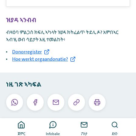
ዝያዳ ኣንብብ
ብዛዕባ ምልጋስ ክፍሊ ኣካላት ዝያዳ ክትፈልጥ ትደሊ ዶ? እምበኣር
ኣብ'ዚ ወብ ሳይታት እዚ ተመልከት፥
Donorregister
Hoe werkt orgaandonatie?
ነዚ ገጽ ኣካፍል
ነዚ
ነዚ
ዋትስኣፕ
ፌስቡክ
ኢ-
URL
ገጽ
መይል
ቅዳሕ
ሕተሞ
ጀምር
Infobalie
ፖስታ
ድለን