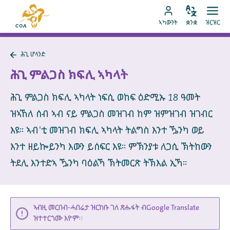
ብቐጥታ
ናብ
ናብ
ቋንቋ
ክፈት
ናብ
መበገሲ
ኣካውንት
ቋንቋ
ዝርዝር
ኣስተኻኽል
ዝርዝ
ትሕዝቶ
MyCOA
ገጽ
ኪድ
ኣካውንት
ናይ
ሕጊ ሆላንድ
ኪድ
MyCOA
ናብ
ሕጊ
ሕጊ ምልጋስ ክፍሊ ኣካላት
ሆላንድ
ተመለስ
ሕጊ ምልጋስ ክፍሊ ኣካላት ነፍሲ ወከፍ ዕድሚኡ 18 ዓመት
ዝኣኸለ ሰብ ኣብ ናይ ምልጋስ መዝገብ ከም ዝምዝገብ ዝገብር
እዩ። ኣብ'ቲ መዝገብ ክፍሊ ኣካላት ትልግስ እንተ ዄንካ ወይ
እንተ ዘይኰይንካ እውን ይሰፍር እዩ። ምኽንያቱ ለጋሲ ኽትከውን
ትደሊ እንተድኣ ዄንካ ባዕልኻ ኽትመርጽ ትኽእል ኢኻ።
ኣብዚ መርበብ-ሓበሬታ ዝርከቡ ገለ ጽሑፋት ብGoogle Translate
ዝተተርጎሙ እዮም።