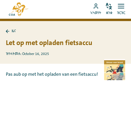
ብቐጥታ
ናብ
ናብ
ቋንቋ
ክፈት
ናብ
መበገሲ
ኣካውንት
ቋንቋ
ዝርዝር
ኣስተኻኽል
ዝርዝ
ትሕዝቶ
MyCOA
ገጽ
ኪድ
ኣካውንት
ናይ
ዜና
ኪድ
MyCOA
ናብ
ዜና
Let op met opladen fietsaccu
ተመለስ
ዝተሓትመሉ: October 16, 2025
Pas aub op met het opladen van een fietsaccu!