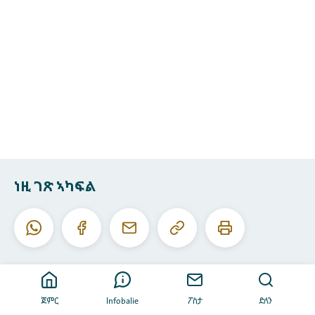
ነዚ ገጽ ኣካፍል
ነዚ
ነዚ
ዋትስኣፕ
ፌስቡክ
ኢ-
URL
ገጽ
መይል
ቅዳሕ
ሕተሞ
ጀምር
Infobalie
ፖስታ
ድለን