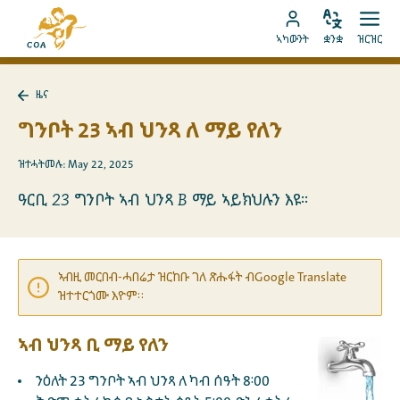
ብቐጥታ
ናብ
ናብ
ቋንቋ
ክፈት
ናብ
መበገሲ
ኣካውንት
ቋንቋ
ዝርዝር
ኣስተኻኽል
ዝርዝ
ትሕዝቶ
MyCOA
ገጽ
ኪድ
ኣካውንት
ናይ
ዜና
ኪድ
MyCOA
ናብ
ዜና
ግንቦት 23 ኣብ ህንጻ ለ ማይ የለን
ተመለስ
ዝተሓትመሉ: May 22, 2025
ዓርቢ 23 ግንቦት ኣብ ህንጻ B ማይ ኣይክህሉን እዩ።
ኣብዚ መርበብ-ሓበሬታ ዝርከቡ ገለ ጽሑፋት ብGoogle Translate
ዝተተርጎሙ እዮም።
ኣብ ህንጻ ቢ ማይ የለን
ንዕለት 23 ግንቦት ኣብ ህንጻ ለ ካብ ሰዓት 8፡00