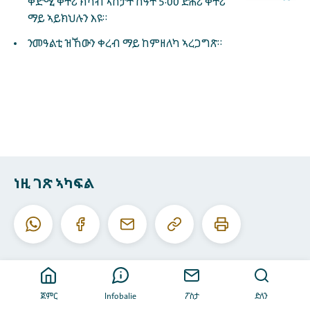
ቅድሚ ቀትሪ ክሳብ ኣስታት ሰዓት 5፡00 ድሕሪ ቀትሪ
ማይ ኣይክህሉን እዩ።
ንመዓልቲ ዝኸውን ቀረብ ማይ ከምዘለካ ኣረጋግጽ።
ነዚ ገጽ ኣካፍል
ነዚ
ነዚ
ዋትስኣፕ
ፌስቡክ
ኢ-
URL
ገጽ
መይል
ቅዳሕ
ሕተሞ
ጀምር
Infobalie
ፖስታ
ድለን