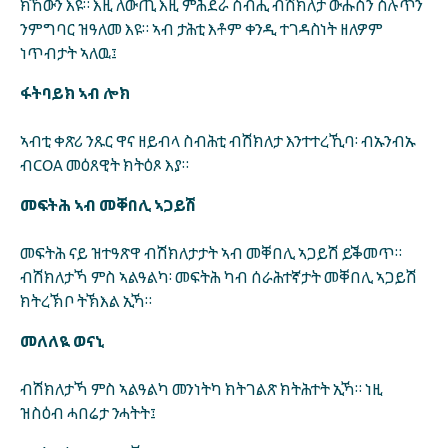
ክኸውን እዩ። እዚ ለውጢ እዚ ምሕደራ ስብሒ ብሽክለታ ውሑስን ስሉጥን
ንምግባር ዝዓለመ እዩ። ኣብ ታሕቲ እቶም ቀንዲ ተገዳስነት ዘለዎም
ነጥብታት ኣለዉ፤
ፋትባይክ ኣብ ሎክ
ኣብቲ ቀጽሪ ንጹር ዋና ዘይብላ ስብሕቲ ብሽክለታ እንተተረኺባ፡ ብኡንብኡ
ብCOA መዕጸዊት ክትዕጾ እያ።
መፍትሕ ኣብ መቐበሊ ኣጋይሽ
መፍትሕ ናይ ዝተዓጽዋ ብሽክለታታት ኣብ መቐበሊ ኣጋይሽ ይቕመጥ።
ብሽክለታኻ ምስ ኣልዓልካ፡ መፍትሕ ካብ ሰራሕተኛታት መቐበሊ ኣጋይሽ
ክትረኽቦ ትኽእል ኢኻ።
መለለዪ ወናኒ
ብሽክለታኻ ምስ ኣልዓልካ መንነትካ ክትገልጽ ክትሕተት ኢኻ። ነዚ
ዝስዕብ ሓበሬታ ንሓትት፤