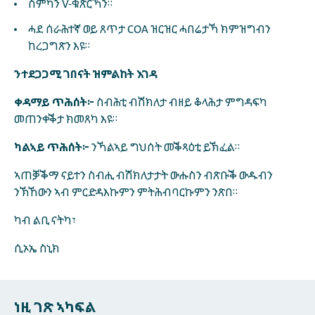
ስምካን V-ቁጽርኻን።
ሓደ ሰራሕተኛ ወይ ጸጥታ COA ዝርዝር ሓበሬታኻ ክምዝግብን
ከረጋግጽን እዩ።
ንተደጋጋሚ ገበናት ዝምልከት እገዳ
ቀዳማይ ጥሕሰት፦
ስብሕቲ ብሽክለታ ብዘይ ቆላሕታ ምግዳፍካ
መጠንቀቕታ ክመጸካ እዩ።
ካልኣይ ጥሕሰት፦
ንኻልኣይ ግህሰት መቕጻዕቲ ይኽፈል።
ኣጠቓቕማ ናይተን ስብሒ ብሽክለታታት ውሑስን ብጽቡቕ ውዱብን
ንኽኸውን ኣብ ምርድዳእኩምን ምትሕብባርኩምን ንጽበ።
ካብ ልቢ ናትካ፣
ሲኦኤ ስኒክ
ነዚ ገጽ ኣካፍል