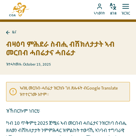
ብቐጥታ
ናብ
ናብ
ቋንቋ
ክፈት
ናብ
መበገሲ
ኣካውንት
ቋንቋ
ዝርዝር
ኣስተኻኽል
ዝርዝ
ትሕዝቶ
MyCOA
ገጽ
ኪድ
ኣካውንት
ናይ
ዜና
ኪድ
MyCOA
ናብ
ዜና
ብዛዕባ ምሕደራ ስብሒ ብሽክለታታት ኣብ
ተመለስ
መርበብ ሓበሬታና ሓበሬታ
ዝተሓትመሉ: October 15, 2025
ኣብዚ መርበብ-ሓበሬታ ዝርከቡ ገለ ጽሑፋት ብGoogle Translate
ዝተተርጎሙ እዮም።
ዝኸበርኩም ነበርቲ፡
ካብ 10 ጥቅምቲ 2025 ጀሚሩ ኣብ መርበብ ሓበሬታና ንዝርከባ ስብሒ
ዘለወን ብሽክለታታት ንምምሕዳር ዝምልከት ተወሳኺ ኣገባብ ተግባራዊ