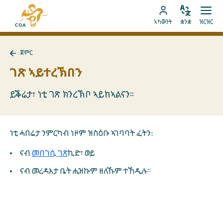
ብቐጥታ
ናብ
ናብ
ቋንቋ
ክፈት
ናብ
መበገሲ
ኣካውንት
ቋንቋ
ዝርዝር
ኣስተኻኽል
ዝርዝ
ትሕዝቶ
MyCOA
ገጽ
ኪድ
ኣካውንት
ናይ
ጀምር
ኪድ
MyCOA
ናብ
ጀምር
ገጽ ኣይተረኽበን
ተመለስ
ይቕሬታ፣ ነቲ ገጽ ክንረኽቦ ኣይከኣልናን።
ነቲ ሓበሬታ ንምርካብ ነዞም ዝስዕቡ ኣገባባት ፈትን:
ናብ
መበገሲ ገጽ
ኪድ፣ ወይ
ናብ መረዳእታ ቤት ሒዝኩም ዘለኹም ተኸዲሉ።