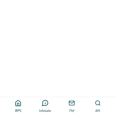
ጀምር
Infobalie
ፖስታ
ድለን