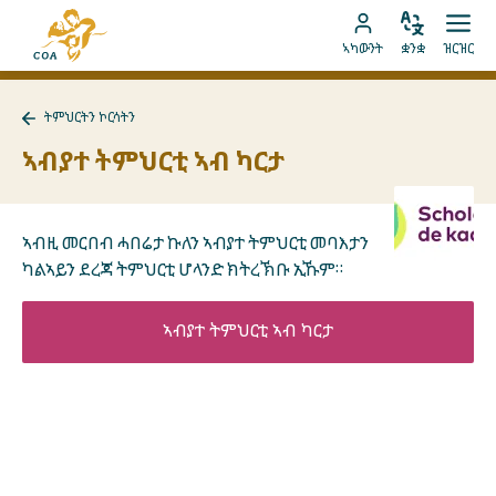
ብቐጥታ
ናብ
ናብ
ቋንቋ
ክፈት
ናብ
መበገሲ
ኣካውንት
ቋንቋ
ዝርዝር
ኣስተኻኽል
ዝርዝ
ትሕዝቶ
MyCOA
ገጽ
ኪድ
ኣካውንት
ናይ
ትምህርትን ኮርሳትን
ኪድ
MyCOA
ናብ
ትምህርትን
ኣብያተ ትምህርቲ ኣብ ካርታ
ኮርሳትን
ተመለስ
ኣብዚ መርበብ ሓበሬታ ኩለን ኣብያተ ትምህርቲ መባእታን
ካልኣይን ደረጃ ትምህርቲ ሆላንድ ክትረኽቡ ኢኹም።
ኣብያተ ትምህርቲ ኣብ ካርታ