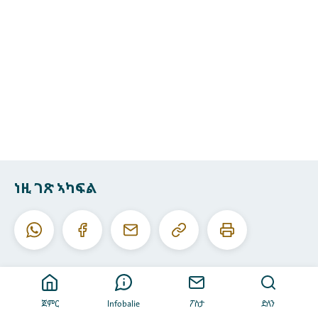
ነዚ ገጽ ኣካፍል
ነዚ
ነዚ
ዋትስኣፕ
ፌስቡክ
ኢ-
URL
ገጽ
መይል
ቅዳሕ
ሕተሞ
ጀምር
Infobalie
ፖስታ
ድለን