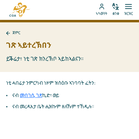
ብቐጥታ
ናብ
ናብ
ቋንቋ
ክፈት
ናብ
መበገሲ
ኣካውንት
ቋንቋ
ዝርዝር
ኣስተኻኽል
ዝርዝ
ትሕዝቶ
MyCOA
ገጽ
ኪድ
ኣካውንት
ናይ
ጀምር
ኪድ
MyCOA
ናብ
ጀምር
ገጽ ኣይተረኽበን
ተመለስ
ይቕሬታ፣ ነቲ ገጽ ክንረኽቦ ኣይከኣልናን።
ነቲ ሓበሬታ ንምርካብ ነዞም ዝስዕቡ ኣገባባት ፈትን:
ናብ
መበገሲ ገጽ
ኪድ፣ ወይ
ናብ መረዳእታ ቤት ሒዝኩም ዘለኹም ተኸዲሉ።