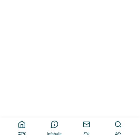
ጀምር
Infobalie
ፖስታ
ድለን