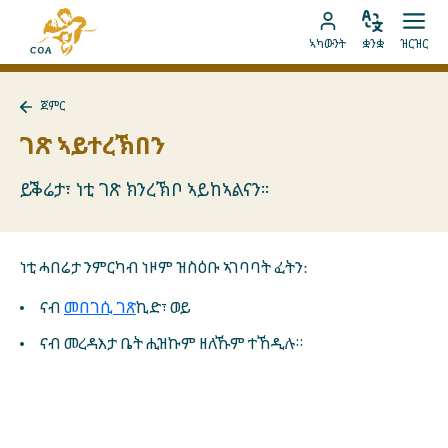
ብቐጥታ
ናብ
ናብ
ቋንቋ
ክፈት
ናብ
መበገሲ
ኣካውንት
ቋንቋ
ዝርዝር
ኣስተኻኽል
ዝርዝ
ትሕዝቶ
MyCOA
ገጽ
ኪድ
ኣካውንት
ናይ
ጀምር
ኪድ
MyCOA
ናብ
ጀምር
ገጽ ኣይተረኽበን
ተመለስ
ይቕሬታ፣ ነቲ ገጽ ክንረኽቦ ኣይከኣልናን።
ነቲ ሓበሬታ ንምርካብ ነዞም ዝስዕቡ ኣገባባት ፈትን:
ናብ
መበገሲ ገጽ
ኪድ፣ ወይ
ናብ መረዳእታ ቤት ሒዝኩም ዘለኹም ተኸዲሉ።