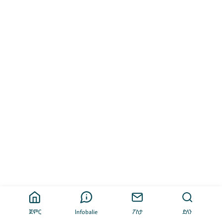
ጀምር
Infobalie
ፖስታ
ድለን