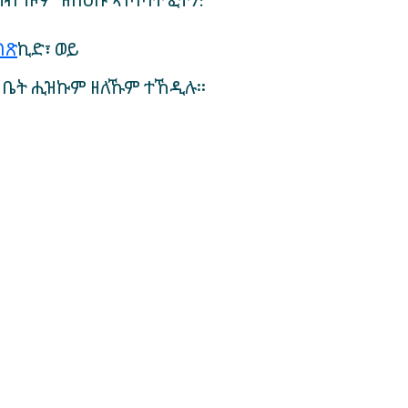
ካብ ነዞም ዝስዕቡ ኣገባባት ፈትን:
ገጽ
ኪድ፣ ወይ
 ቤት ሒዝኩም ዘለኹም ተኸዲሉ።