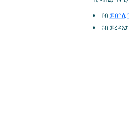
ነቲ ሓበሬታ ንምር
ናብ
መበገሲ 
ናብ መረዳእታ