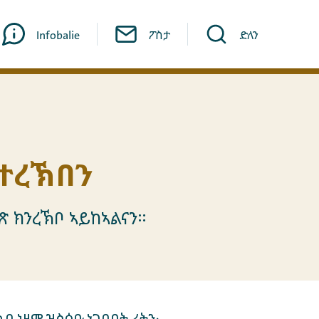
Infobalie
ፖስታ
ድለን
ይተረኽበን
ገጽ ክንረኽቦ ኣይከኣልናን።