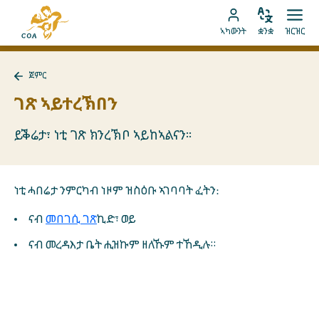
ብቐጥታ
ናብ
ናብ
ቋንቋ
ክፈት
ናብ
መበገሲ
ኣካውንት
ቋንቋ
ዝርዝር
ኣስተኻኽል
ዝርዝ
ትሕዝቶ
MyCOA
ገጽ
ኪድ
ኣካውንት
ናይ
ጀምር
ኪድ
MyCOA
ናብ
ጀምር
ገጽ ኣይተረኽበን
ተመለስ
ይቕሬታ፣ ነቲ ገጽ ክንረኽቦ ኣይከኣልናን።
ነቲ ሓበሬታ ንምርካብ ነዞም ዝስዕቡ ኣገባባት ፈትን:
ናብ
መበገሲ ገጽ
ኪድ፣ ወይ
ናብ መረዳእታ ቤት ሒዝኩም ዘለኹም ተኸዲሉ።