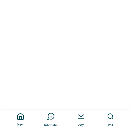
ጀምር
Infobalie
ፖስታ
ድለን