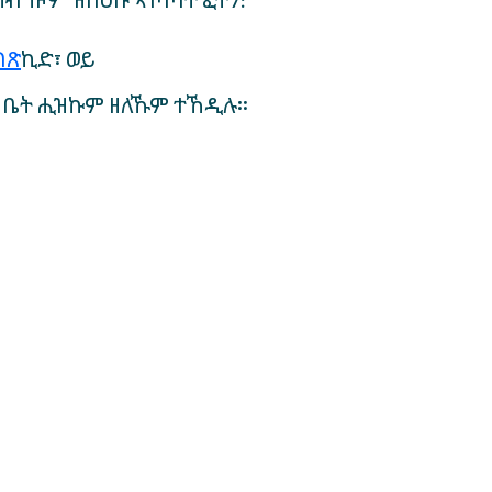
ካብ ነዞም ዝስዕቡ ኣገባባት ፈትን:
ገጽ
ኪድ፣ ወይ
 ቤት ሒዝኩም ዘለኹም ተኸዲሉ።