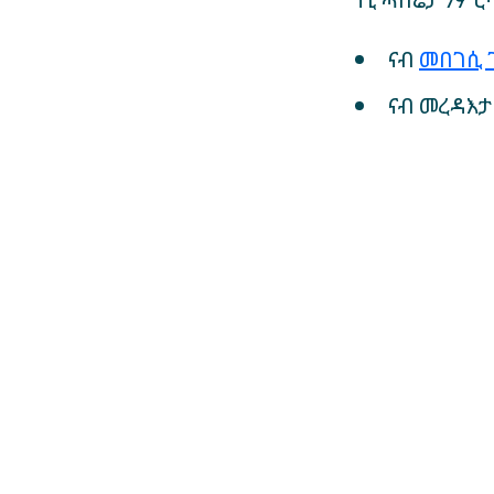
ነቲ ሓበሬታ ንምር
ናብ
መበገሲ 
ናብ መረዳእታ