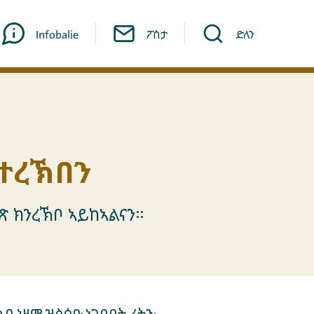
Infobalie
ፖስታ
ድለን
ይተረኽበን
ገጽ ክንረኽቦ ኣይከኣልናን።