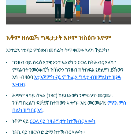
Play
እቶም ዘለዉኻ ግዴታታት እዞም ዝስዕቡ እዮም
እንተደኣ ነቲ ናይ ምዕቋብ መሰልካ ትጥቀመሉ ኣለካ ኾይንካ፣
ገንዘብ ወይ ስሩዕ ኣታዊ እንተ ኣልዩካ ን COA ክትሕብር ኣለካ።
ምናልባት ንመዕቆቢኻ ዝኸውን ገንዘብ ክትከፍል የድልየካ ይኸውን
እዩ። ብዛዕባ
እቲ እጃምካ ናይ ምኽፈል ግዴታ ብዝምልከት ዝያዳ
ኣንብብ
.
ሕማም ዓባይ ሰዓል (TBC) ከይህልወካ ንምፍላጥ መርመራ
ንኽግበረልካ ፍቓደኛ ክትከውን ኣሎካ። እዚ መርመራ'ዚ
ምጽእ ምስ
በልካ ዝግበር እዩ
.
ነቶም ናይ
COA ናይ ገዛ ሕግታት ከተኽብር ኣሎካ
.
ንሕጊ ናይ ነዘርላንድ ድማ ከተኽብር ኣሎካ።