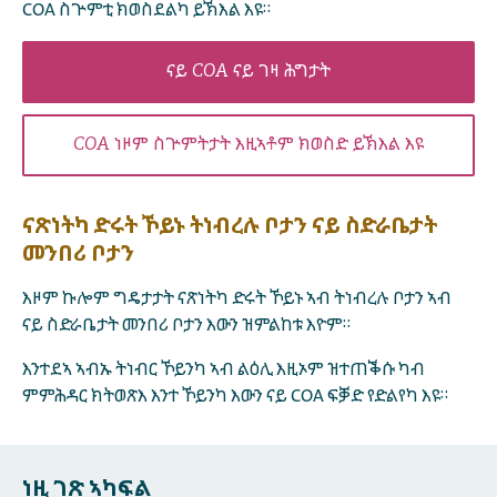
COA ስጕምቲ ክወስደልካ ይኽእል እዩ።
ናይ COA ናይ ገዛ ሕግታት
COA ነዞም ስጕምትታት እዚኣቶም ክወስድ ይኽእል እዩ
ናጽነትካ ድሩት ኾይኑ ትነብረሉ ቦታን ናይ ስድራቤታት
መንበሪ ቦታን
እዞም ኩሎም ግዴታታት ናጽነትካ ድሩት ኾይኑ ኣብ ትነብረሉ ቦታን ኣብ
ናይ ስድራቤታት መንበሪ ቦታን እውን ዝምልከቱ እዮም።
እንተደኣ ኣብኡ ትነብር ኾይንካ ኣብ ልዕሊ እዚኦም ዝተጠቕሱ ካብ
ምምሕዳር ክትወጽእ እንተ ኾይንካ እውን ናይ COA ፍቓድ የድልየካ እዩ።
ነዚ ገጽ ኣካፍል