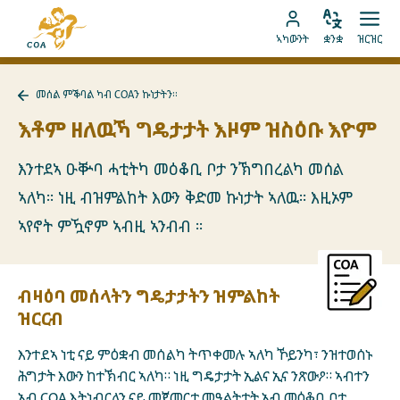
ብቐጥታ
ናብ
ናብ
ቋንቋ
ክፈት
ናብ
መበገሲ
ኣካውንት
ቋንቋ
ዝርዝር
ኣስተኻኽል
ዝርዝ
ትሕዝቶ
MyCOA
ገጽ
ኪድ
ኣካውንት
ናይ
መሰል ምቕባል ካብ COAን ኩነታትን።
ኪድ
MyCOA
ናብ
መሰል
እቶም ዘለዉኻ ግዴታታት እዞም ዝስዕቡ እዮም
ምቕባል
ካብ
COAን
እንተደኣ ዑቝባ ሓቲትካ መዕቆቢ ቦታ ንኽግበረልካ መሰል
ኩነታትን።
ኣለካ። ነዚ ብዝምልከት እውን ቅድመ ኩነታት ኣለዉ። እዚኦም
ተመለስ
ኣየኖት ምዃኖም ኣብዚ ኣንብብ ።
ብዛዕባ መሰላትን ግዴታታትን ዝምልከት
ዝርርብ
እንተደኣ ነቲ ናይ ምዕቋብ መሰልካ ትጥቀመሉ ኣለካ ኾይንካ፣ ንዝተወሰኑ
ሕግታት እውን ከተኽብር ኣለካ። ነዚ ግዴታታት ኢልና ኢና ንጽውዖ። ኣብተን
ኣብ COA እትነብርለን ናይ መጀመርታ መዓልትታት ኣብ መዕቆቢ ቦታ