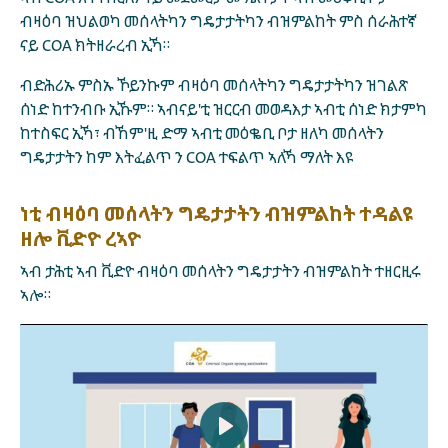
ብዛዕባ ዝህልወካ መሰላትካን ግዴታታትካን ብዝምልከት ምስ ሰራሕተኛ
ናይ COA ክትዘራረብ ኢኻ።
ብድሕሪኡ ምስኡ ኾይንኩም ብዛዕባ መሰላትካን ግዴታታትካን ዝገልጽ
ሰነድ ከተንብቡ ኢኹም። ኣብናይ'ቲ ዝርርብ መወዳእታ ኣብቲ ሰነድ ክታምካ
ከተስፍር ኢኻ፣ ብኸም'ዚ ድማ ኣብቲ መዕቈቢ ቦታ ዘለካ መሰላትን
ግዴታታትን ከም እትፈልጥ ን COA ተፍልጥ ኣለኻ ማለት እዩ
ነቲ ብዛዕባ መሰላትን ግዴታታትን ብዝምልከት ተዳልዩ
ዘሎ ቪድዮ ረኣዮ
ኣብ ታሕቲ ኣብ ቪድዮ ብዛዕባ መሰላትን ግዴታታትን ብዝምልከት ተዘርዚሩ
ኣሎ።