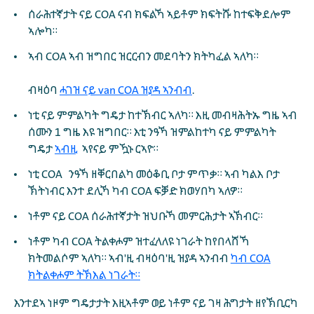
ሰራሕተኛታት ናይ COA ናብ ክፍልኻ ኣይቶም ክፍትሹ ከተፍቅደሎም
ኣሎካ።
ኣብ COA ኣብ ዝግበር ዝርርብን መደባትን ክትካፈል ኣለካ።
ብዛዕባ
ሓገዝ ናይ van COA ዝያዳ ኣንብብ
.
ነቲ ናይ ምምልካት ግዴታ ከተኽብር ኣለካ። እዚ መብዛሕትኡ ግዜ ኣብ
ሰሙን 1 ግዜ እዩ ዝግበር። እቲ ንዓኻ ዝምልከተካ ናይ ምምልካት
ግዴታ
ኣብዚ
ኣየናይ ምዃኑ ርኣዮ።
ነቲ COA ንዓኻ ዘቐርበልካ መዕቆቢ ቦታ ምጥቃ። ኣብ ካልእ ቦታ
ኽትነብር እንተ ደሊኻ ካብ COA ፍቓድ ክወሃበካ ኣለዎ።
ነቶም ናይ COA ሰራሕተኛታት ዝህቡኻ መምርሕታት ኣኽብር።
ነቶም ካብ COA ትልቀሖም ዝተፈላለዩ ነገራት ከየበላሸኻ
ክትመልሶም ኣለካ። ኣብ'ዚ ብዛዕባ'ዚ ዝያዳ ኣንብብ
ካብ COA
ክትልቀሖም ትኽእል ነገራት።
እንተደኣ ነዞም ግዴታታት እዚኣቶም ወይ ነቶም ናይ ገዛ ሕግታት ዘየኽቢርካ