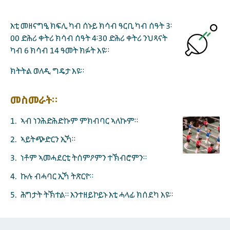
እቲ መዘናግዒ ክፍሊ ካብ ሰኑይ ክሳብ ዓርቢ ካብ ሰዓት 3፡
00 ድሕሪ ቀትሪ ክሳብ ሰዓት 4፡30 ድሕሪ ቀትሪ ንህጻናት
ካብ 6 ክሳብ 14 ዓመት ክፉት እዩ።
ክትትል ወለዲ ግዴታ እዩ።
መስመራት።
ኣብ ነንሕድሕድኩም ምክብባር ኣለኩም።
ኣይትጭድርን ኢኻ።
ነቶም ኣመሓደርቲ ትሰምዖምን ተኽብሮምን።
ኩሉ ብሓባር ኢኻ ትጽርዮ።
ሕግታት ትኽተል። እንተዘይኮይኑ እቲ ሓላፊ ክሰደካ እዩ።