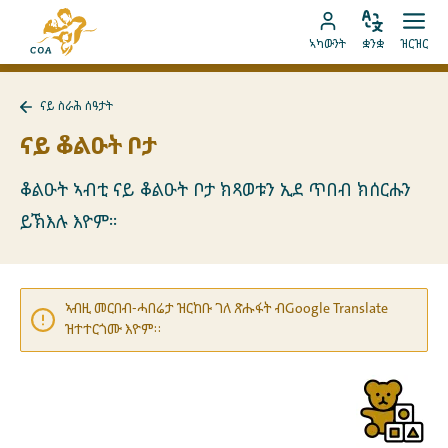
ብቐጥታ
ናብ
ናብ
ቋንቋ
ክፈት
ናብ
መበገሲ
ኣካውንት
ቋንቋ
ዝርዝር
ኣስተኻኽል
ዝርዝ
ትሕዝቶ
MyCOA
ገጽ
ኪድ
ኣካውንት
ናይ
ናይ ስራሕ ሰዓታት
ኪድ
MyCOA
ናብ
ናይ
ናይ ቆልዑት ቦታ
ስራሕ
ሰዓታት
ተመለስ
ቆልዑት ኣብቲ ናይ ቆልዑት ቦታ ክጻወቱን ኢደ ጥበብ ክሰርሑን
ይኽእሉ እዮም።
ኣብዚ መርበብ-ሓበሬታ ዝርከቡ ገለ ጽሑፋት ብGoogle Translate
ዝተተርጎሙ እዮም።