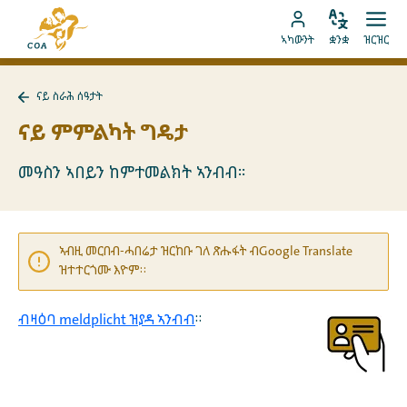
ብቐጥታ
ናብ
ናብ
ቋንቋ
ክፈት
ናብ
መበገሲ
ኣካውንት
ቋንቋ
ዝርዝር
ኣስተኻኽል
ዝርዝ
ትሕዝቶ
MyCOA
ገጽ
ኪድ
ኣካውንት
ናይ
ናይ ስራሕ ሰዓታት
ኪድ
MyCOA
ናብ
ናይ
ናይ ምምልካት ግዴታ
ስራሕ
ሰዓታት
ተመለስ
መዓስን ኣበይን ከምተመልክት ኣንብብ።
ኣብዚ መርበብ-ሓበሬታ ዝርከቡ ገለ ጽሑፋት ብGoogle Translate
ዝተተርጎሙ እዮም።
ብዛዕባ meldplicht ዝያዳ ኣንብብ
።