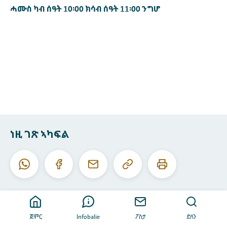
ሓሙስ ካብ ሰዓት 10፡00 ክሳብ ሰዓት 11፡00 ንግሆ
ነዚ ገጽ ኣካፍል
ነዚ
ነዚ
ዋትስኣፕ
ፌስቡክ
ኢ-
URL
ገጽ
መይል
ቅዳሕ
ሕተሞ
ጀምር
Infobalie
ፖስታ
ድለን