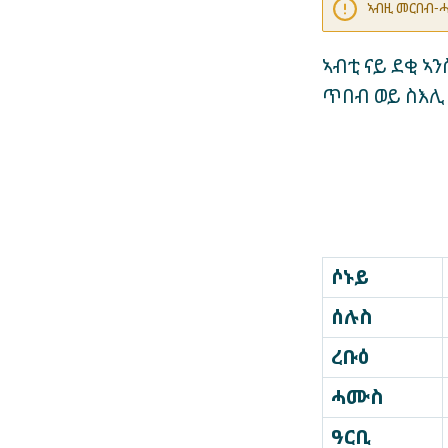
ኣብዚ መርበብ-ሓ
ኣብቲ ናይ ደቂ ኣ
ጥበብ ወይ ስእሊ
ሶኑይ
ሰሉስ
ረቡዕ
ሓሙስ
ዓርቢ