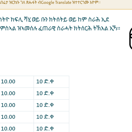
በሬታ ዝርከቡ ገለ ጽሑፋት ብGoogle Translate ዝተተርጎሙ እዮም።
ንስትዮ ክፍሊ ሻሂ ወይ ቡን ክትሰትይ ወይ ከም ስራሕ ኢደ
 ምስኣል ዝኣመሰሉ ፈጠራዊ ስራሓት ክትሰርሕ ትኽእል ኢኻ።
10.00
10 ድ.ቀ
10.00
10 ድ.ቀ
10.00
10 ድ.ቀ
10.00
10 ድ.ቀ
10.00
10 ድ.ቀ