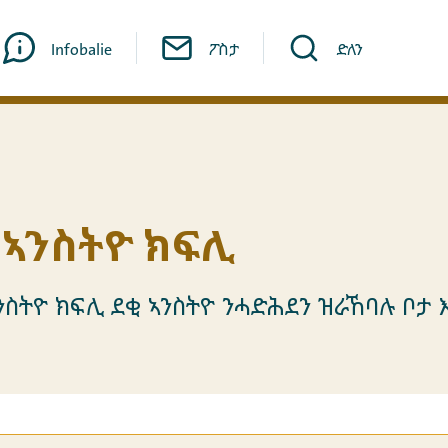
Infobalie
ፖስታ
ድለን
 ኣንስትዮ ክፍሊ
ኣንስትዮ ክፍሊ ደቂ ኣንስትዮ ንሓድሕደን ዝራኸባሉ ቦታ 