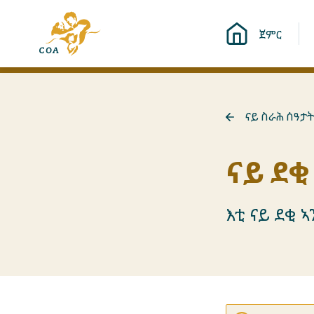
ብቐጥታ
ናብ
ናብ
ጀምር
መበገሲ
ትሕዝቶ
ገጽ
ኪድ
ናይ
MyCOA
ናይ ስራሕ ሰዓታት
ናብ
ናይ
ስራሕ
ናይ ደቂ
ሰዓታት
ተመለስ
እቲ ናይ ደቂ 